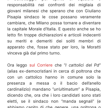
responsabilità nei confronti dei migliaia di
giovani milanesi che sperano che con Giuliano
Pisapia sindaco le cose possano veramente
cambiare, che Milano possa tornare a diventare
la capitale Morale d’Italia. E questo anche se ho
letto fin troppe dichiarazioni e articoli indecenti
su meriti e demeriti dei soliti membri di
apparato che, fosse stato per loro, la Moratti
vinceva già dal primo turno.
Ora leggo
sul Corriere
che “
I cattolici del Pd
”
(alias ex-democristiani in cerca di poltrona che
con un cattolico hanno in comune solo la
presenza a messa o il bacio dell’anello
cardinalizio) mandano “
un’ultimatum
” a Pisapia,
dicendo che, ora che i loro candidati sono stati
eletti, se il sindaco non “manda segnali” (e
abbiamo capito di che genere, una poltrona o