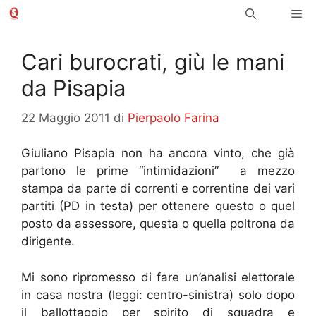
Vai
Me
al
contenuto
Cari burocrati, giù le mani
da Pisapia
22 Maggio 2011
di
Pierpaolo Farina
Giuliano Pisapia non ha ancora vinto, che già
partono le prime “intimidazioni” a mezzo
stampa da parte di correnti e correntine dei vari
partiti (PD in testa) per ottenere questo o quel
posto da assessore, questa o quella poltrona da
dirigente.
Mi sono ripromesso di fare un’analisi elettorale
in casa nostra (leggi: centro-sinistra) solo dopo
il ballottaggio per spirito di squadra e