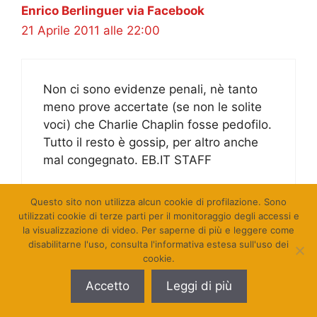
Enrico Berlinguer via Facebook
21 Aprile 2011 alle 22:00
Non ci sono evidenze penali, nè tanto
meno prove accertate (se non le solite
voci) che Charlie Chaplin fosse pedofilo.
Tutto il resto è gossip, per altro anche
mal congegnato. EB.IT STAFF
Questo sito non utilizza alcun cookie di profilazione. Sono
utilizzati cookie di terze parti per il monitoraggio degli accessi e
la visualizzazione di video. Per saperne di più e leggere come
Enrico Berlinguer via Facebook
disabilitarne l'uso, consulta l'informativa estesa sull'uso dei
cookie.
21 Aprile 2011 alle 22:00
Accetto
Leggi di più