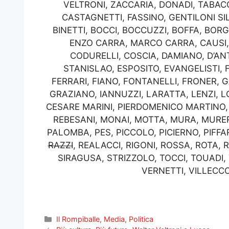
VELTRONI, ZACCARIA, DONADI, TABACC
CASTAGNETTI, FASSINO, GENTILONI SIL
BINETTI, BOCCI, BOCCUZZI, BOFFA, BOR
ENZO CARRA, MARCO CARRA, CAUSI,
CODURELLI, COSCIA, DAMIANO, D’ANT
STANISLAO, ESPOSITO, EVANGELISTI, F
FERRARI, FIANO, FONTANELLI, FRONER, G
GRAZIANO, IANNUZZI, LARATTA, LENZI, 
CESARE MARINI, PIERDOMENICO MARTINO, 
REBESANI, MONAI, MOTTA, MURA, MURER
PALOMBA, PES, PICCOLO, PICIERNO, PIFFARI
RAZZI
, REALACCI, RIGONI, ROSSA, ROTA, 
SIRAGUSA, STRIZZOLO, TOCCI, TOUADI, 
VERNETTI, VILLECCO
Categorie
Il Rompiballe
,
Media
,
Politica