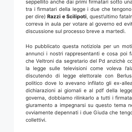
seppellito anche dai primi firmatari sotto un
tra i firmatari della legge i due che tengono
per dire)
Razzi e Scilipoti
, quest’ultimo fat
correva in aula per votare al governo ed evit
discussione sul processo breve a martedì.
Ho pubblicato questa notiziola per un mo
annunci i nostri rappresentanti e cosa poi 
che Veltroni da segretario del Pd anzichè co
la legge sulle televisioni come voleva l’
discutendo di legge elettorale con Berlusc
politico dove lo avevano infilato gli ex-alle
dichiarazioni ai giornali e al pdf della leg
governa, dobbiamo rilinkarlo a tutti i firmat
giuramento a impegnarsi su questo tema nei 
ovviamente depennati i due Giuda che tengono
collettivi.