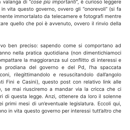
a valanga di “
cose più importanti
“, è curioso leggere
 in vita questo governo, ovvero gli “onorevoli” (si fa
almente immortalato da telecamere e fotografi mentre
are quello che poi è avvenuto, ovvero il rinvio della
tivo ben preciso: sapendo come si comportano ad
fanno nella pratica quotidiana (non dimentichiamoci
mpattare la maggioranza sul conflitto di interessi e
ala prodiana del governo e del Pd, l’ha spaccata
oni, rilegittimandolo e resuscitandolo dall’angolo
ati Fini e Casini), questo post con relativo link alle
ge, se mai riusciremo a mandar via la cricca che ci
ari di questa legge. Anzi, ottenere da loro il solenne
primi mesi di un’eventuale legislatura. Eccoli qui,
 in vita questo governo per interessi tutt’altro che