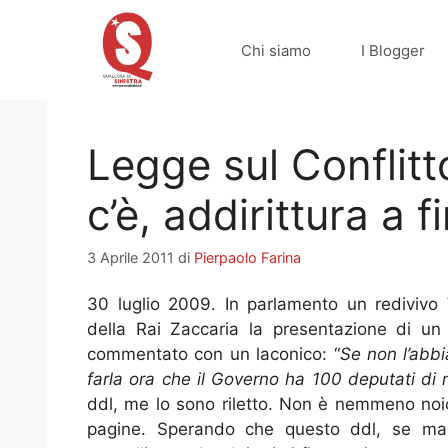
Vai
al
Chi siamo
I Blogger
contenuto
Legge sul Conflitt
c’è, addirittura a 
3 Aprile 2011
di
Pierpaolo Farina
30 luglio 2009. In parlamento un redivivo
della Rai Zaccaria la presentazione di u
commentato con un laconico: “
Se non l’abb
farla ora che il Governo ha 100 deputati di
ddl, me lo sono riletto. Non è nemmeno noios
pagine. Sperando che questo ddl, se mai i