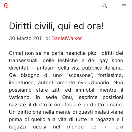
Vai
Me
al
contenuto
Diritti civili, qui ed ora!
30 Marzo 2011
di
DanielWalker
Ormai non se ne parla neanche più: i diritti dei
transessuali, delle lesbiche e dei gay sono
diventati i fantasmi della vita pubblica italiana.
C’è bisogno di uno “scossone”, fortissimo,
impetuoso, autenticamente rivoluzionario. Non
possiamo stare zitti ed immobili mentre il
Vaticano, in sede Onu, esprime posizioni
naziste: il diritto all’omofobia è un diritto umano.
Un diritto che nella mente di questi malati viene
prima di quello alla vita di tutte le ragazze e i
ragazzi uccisi nel mondo per il loro