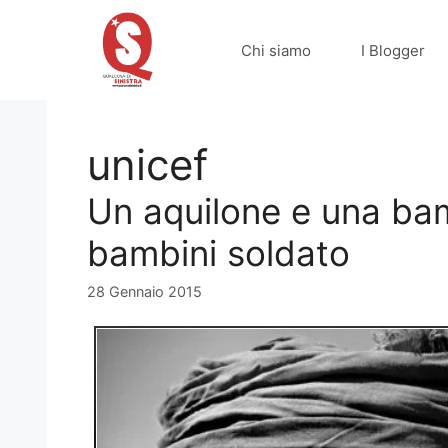
Vai
al
Chi siamo
I Blogger
contenuto
unicef
Un aquilone e una ba
bambini soldato
28 Gennaio 2015