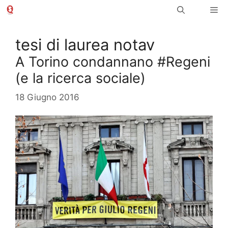
Vai
Me
al
contenuto
tesi di laurea notav
A Torino condannano #Regeni
(e la ricerca sociale)
18 Giugno 2016