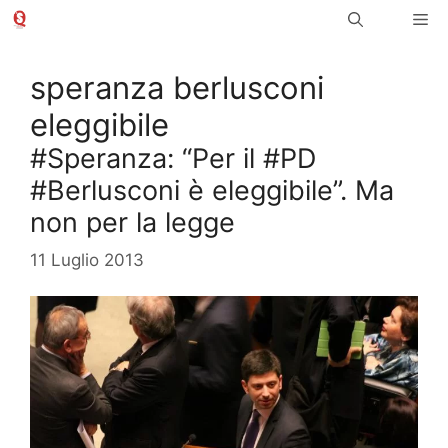
Vai
Me
al
contenuto
speranza berlusconi
eleggibile
#Speranza: “Per il #PD
#Berlusconi è eleggibile”. Ma
non per la legge
11 Luglio 2013