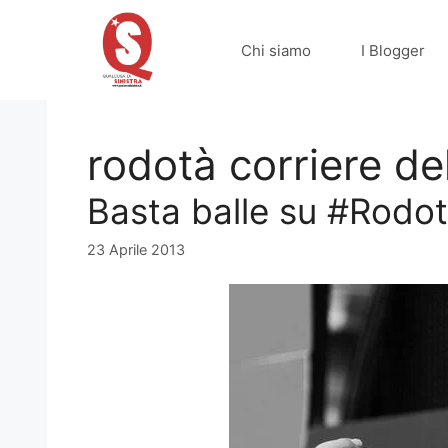
Vai
al
Chi siamo
I Blogger
contenuto
rodotà corriere de
Basta balle su #Rodo
23 Aprile 2013