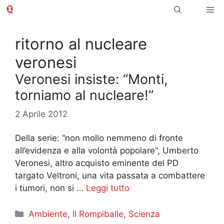
Vai
Me
al
contenuto
ritorno al nucleare
veronesi
Veronesi insiste: “Monti,
torniamo al nucleare!”
2 Aprile 2012
Della serie: “non mollo nemmeno di fronte
all’evidenza e alla volontà popolare“, Umberto
Veronesi, altro acquisto eminente del PD
targato Veltroni, una vita passata a combattere
i tumori, non si …
Leggi tutto
Categorie
Ambiente
,
Il Rompiballe
,
Scienza