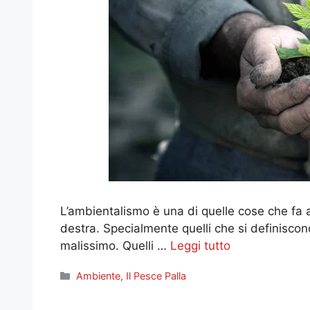
L’ambientalismo è una di quelle cose che fa 
destra. Specialmente quelli che si definiscon
malissimo. Quelli …
Leggi tutto
Categorie
Ambiente
,
Il Pesce Palla