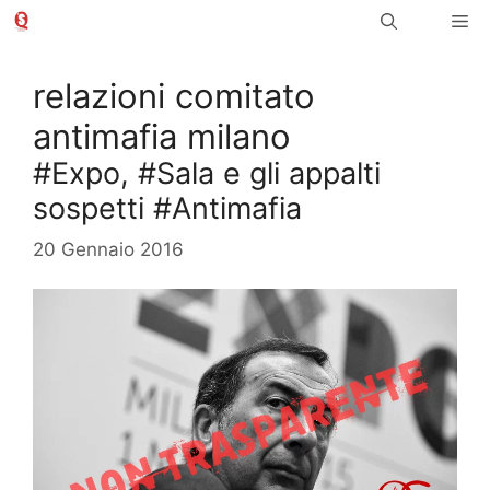
Vai
Me
al
contenuto
relazioni comitato
antimafia milano
#Expo, #Sala e gli appalti
sospetti #Antimafia
20 Gennaio 2016