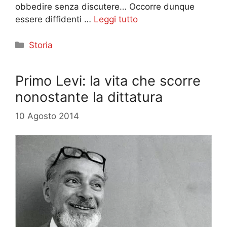
obbedire senza discutere… Occorre dunque
essere diffidenti …
Leggi tutto
Categorie
Storia
Primo Levi: la vita che scorre
nonostante la dittatura
10 Agosto 2014