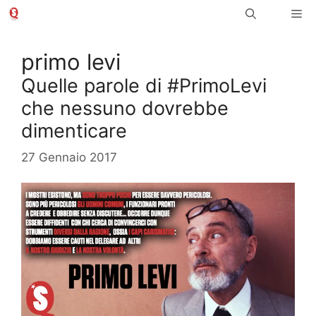
Vai
Me
al
contenuto
primo levi
Quelle parole di #PrimoLevi
che nessuno dovrebbe
dimenticare
27 Gennaio 2017