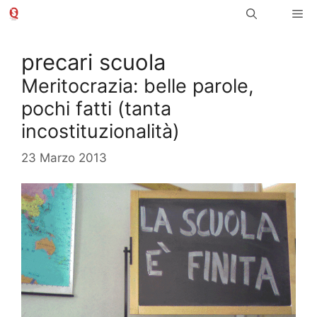
Vai
Me
al
contenuto
precari scuola
Meritocrazia: belle parole,
pochi fatti (tanta
incostituzionalità)
23 Marzo 2013