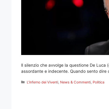
Il silenzio che avvolge la questione De Luca (
assordante e indecente. Quando sento dire che
Categorie
L'inferno dei Viventi
,
News & Commenti
,
Politica