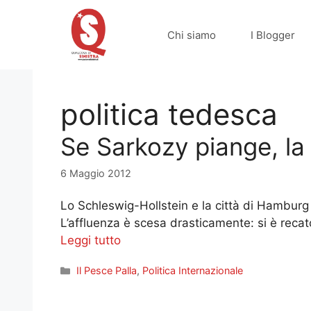
Vai
al
Chi siamo
I Blogger
contenuto
politica tedesca
Se Sarkozy piange, la
6 Maggio 2012
Lo Schleswig-Hollstein e la città di Hamburg
L’affluenza è scesa drasticamente: si è recato
Leggi tutto
Categorie
Il Pesce Palla
,
Politica Internazionale