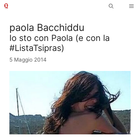
Vai
Me
al
contenuto
paola Bacchiddu
Io sto con Paola (e con la
#ListaTsipras)
5 Maggio 2014