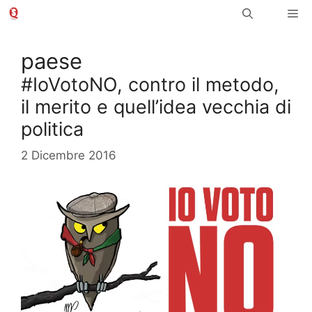
Vai
Me
al
contenuto
paese
#IoVotoNO, contro il metodo,
il merito e quell’idea vecchia di
politica
2 Dicembre 2016