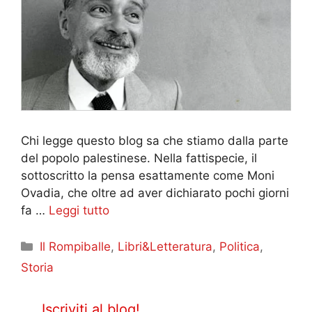
Chi legge questo blog sa che stiamo dalla parte
del popolo palestinese. Nella fattispecie, il
sottoscritto la pensa esattamente come Moni
Ovadia, che oltre ad aver dichiarato pochi giorni
fa …
Leggi tutto
Categorie
Il Rompiballe
,
Libri&Letteratura
,
Politica
,
Storia
Iscriviti al blog!