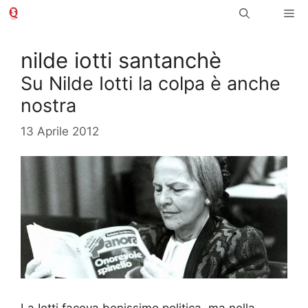
Vai
Me
al
contenuto
nilde iotti santanchè
Su Nilde Iotti la colpa è anche
nostra
13 Aprile 2012
La Iotti faceva benissimo politica, ma nella