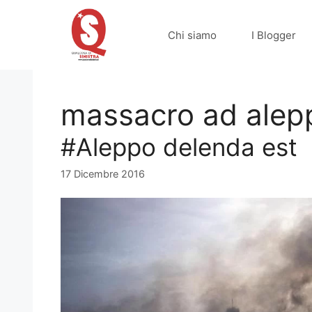
Vai
al
Chi siamo
I Blogger
contenuto
massacro ad alep
#Aleppo delenda est
17 Dicembre 2016