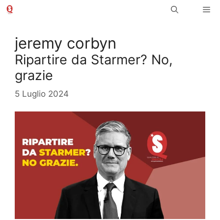
Vai
Me
al
contenuto
jeremy corbyn
Ripartire da Starmer? No,
grazie
5 Luglio 2024