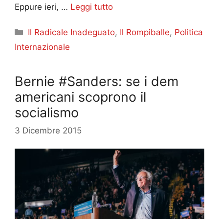
Eppure ieri, …
Leggi tutto
Categorie
Il Radicale Inadeguato
,
Il Rompiballe
,
Politica
Internazionale
Bernie #Sanders: se i dem
americani scoprono il
socialismo
3 Dicembre 2015