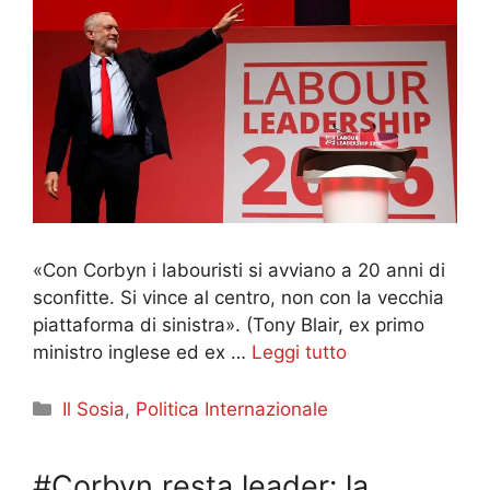
«Con Corbyn i labouristi si avviano a 20 anni di
sconfitte. Si vince al centro, non con la vecchia
piattaforma di sinistra». (Tony Blair, ex primo
ministro inglese ed ex …
Leggi tutto
Categorie
Il Sosia
,
Politica Internazionale
#Corbyn resta leader: la