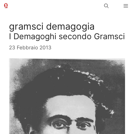
Vai
Me
al
contenuto
gramsci demagogia
I Demagoghi secondo Gramsci
23 Febbraio 2013