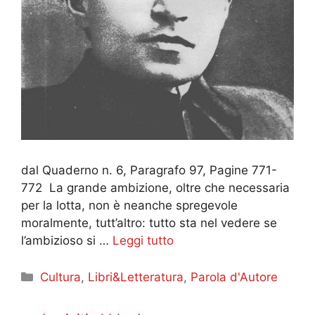
dal Quaderno n. 6, Paragrafo 97, Pagine 771-
772 La grande ambizione, oltre che necessaria
per la lotta, non è neanche spregevole
moralmente, tutt’altro: tutto sta nel vedere se
l’ambizioso si …
Leggi tutto
Categorie
Cultura
,
Libri&Letteratura
,
Parola d'Autore