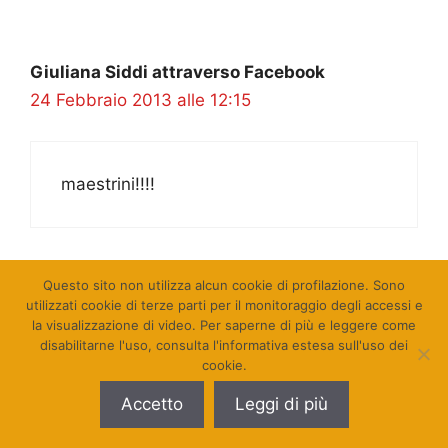
Giuliana Siddi attraverso Facebook
24 Febbraio 2013 alle 12:15
maestrini!!!!
Questo sito non utilizza alcun cookie di profilazione. Sono
Silvana Lobina attraverso Facebook
utilizzati cookie di terze parti per il monitoraggio degli accessi e
la visualizzazione di video. Per saperne di più e leggere come
24 Febbraio 2013 alle 12:15
disabilitarne l'uso, consulta l'informativa estesa sull'uso dei
cookie.
Accetto
Leggi di più
… ogni riferimento è puramente casuale
…