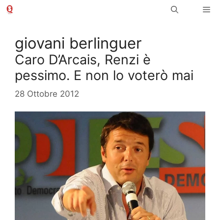
Vai
Me
al
contenuto
giovani berlinguer
Caro D’Arcais, Renzi è
pessimo. E non lo voterò mai
28 Ottobre 2012