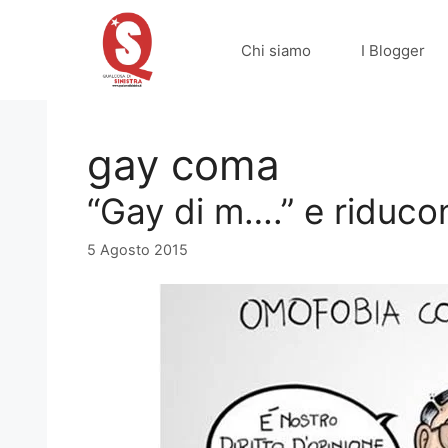
Vai
al
Chi siamo
I Blogger
contenuto
gay coma
“Gay di m….” e riducono
5 Agosto 2015