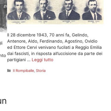
Il 28 dicembre 1943, 70 anni fa, Gelindo,
Antenore, Aldo, Ferdinando, Agostino, Ovidio
li
ed Ettore Cervi venivano fucilati a Reggio Emilia
dai fascisti, in risposta all’uccisione da parte dei
onto
partigiani …
Leggi tutto
Categorie
Il Rompiballe
,
Storia
un