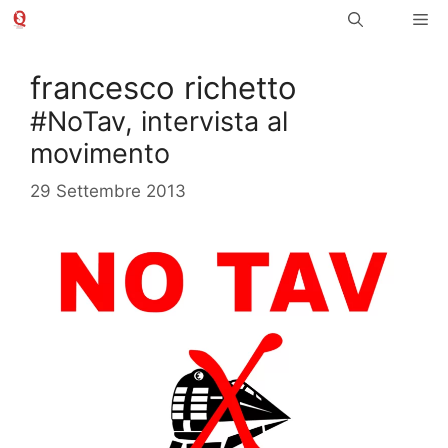
Vai
Me
al
contenuto
francesco richetto
#NoTav, intervista al
movimento
29 Settembre 2013