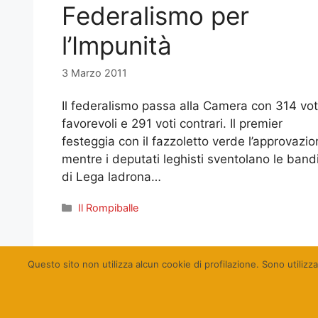
Federalismo per
l’Impunità
3 Marzo 2011
Il federalismo passa alla Camera con 314 vot
favorevoli e 291 voti contrari. Il premier
festeggia con il fazzoletto verde l’approvazio
mentre i deputati leghisti sventolano le band
di Lega ladrona…
Categorie
Il Rompiballe
Pagina
Pagina
1
2
Successivo
→
Questo sito non utilizza alcun cookie di profilazione. Sono utilizza
© Qualcosa di Sin