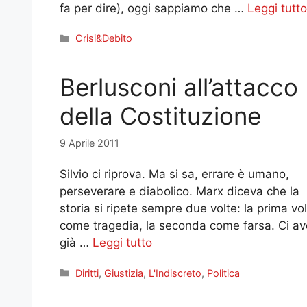
fa per dire), oggi sappiamo che …
Leggi tutto
Categorie
Crisi&Debito
Berlusconi all’attacco
della Costituzione
9 Aprile 2011
Silvio ci riprova. Ma si sa, errare è umano,
perseverare e diabolico. Marx diceva che la
storia si ripete sempre due volte: la prima vo
come tragedia, la seconda come farsa. Ci a
già …
Leggi tutto
Categorie
Diritti
,
Giustizia
,
L'Indiscreto
,
Politica