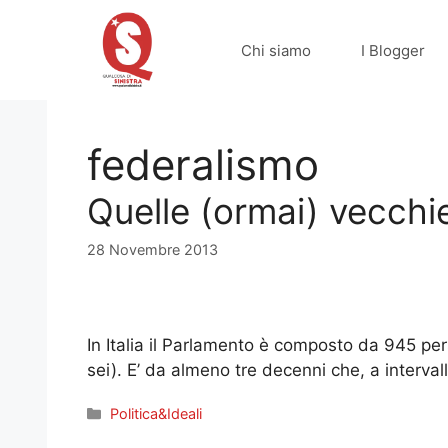
Vai
al
Chi siamo
I Blogger
contenuto
federalismo
Quelle (ormai) vecchi
28 Novembre 2013
In Italia il Parlamento è composto da 945 pe
sei). E’ da almeno tre decenni che, a intervall
Categorie
Politica&Ideali