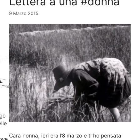
Lettera a una #donna
9 Marzo 2015
ogo
lle
Cara nonna, ieri era l’8 marzo e ti ho pensata
dove