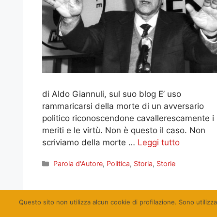
di Aldo Giannuli, sul suo blog E’ uso
rammaricarsi della morte di un avversario
politico riconoscendone cavallerescamente i
meriti e le virtù. Non è questo il caso. Non
scriviamo della morte …
Leggi tutto
Categorie
Parola d'Autore
,
Politica
,
Storia
,
Storie
Pagina
Pagina
1
2
Successivo
→
Questo sito non utilizza alcun cookie di profilazione. Sono utilizza