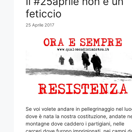
Il #25aprile non è un
feticcio
25 Aprile 2017
Se voi volete andare in pellegrinaggio nel lu
dove è nata la nostra costituzione, andate ne
montagne dove caddero i partigiani, nelle
carceri dove furono imprigionati, nei campi 