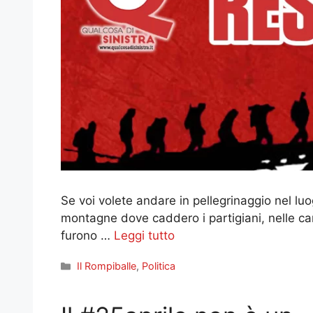
Se voi volete andare in pellegrinaggio nel lu
montagne dove caddero i partigiani, nelle ca
furono …
Leggi tutto
Categorie
Il Rompiballe
,
Politica