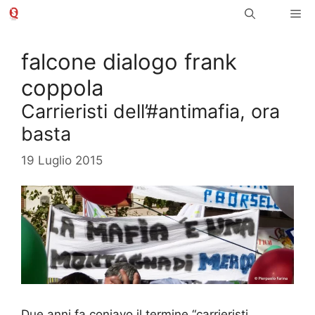
Vai
Me
al
contenuto
falcone dialogo frank
coppola
Carrieristi dell’#antimafia, ora
basta
19 Luglio 2015
Due anni fa coniavo il termine “carrieristi