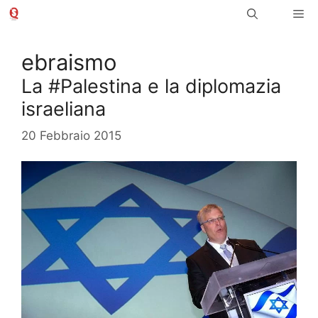
Vai
Me
al
contenuto
ebraismo
La #Palestina e la diplomazia
israeliana
20 Febbraio 2015