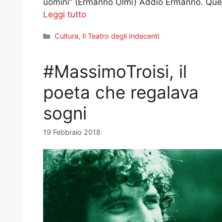
uomini” (Ermanno Olmi) Addio Ermanno. Quest
Leggi tutto
Categorie
Cultura
,
Il Teatro degli Indecenti
#MassimoTroisi, il
poeta che regalava
sogni
19 Febbraio 2018