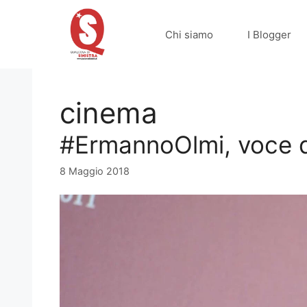
Vai
al
Chi siamo
I Blogger
contenuto
cinema
#ErmannoOlmi, voce de
8 Maggio 2018