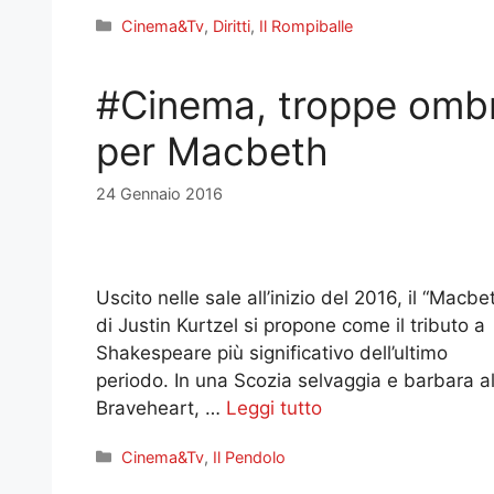
Categorie
Cinema&Tv
,
Diritti
,
Il Rompiballe
#Cinema, troppe omb
per Macbeth
24 Gennaio 2016
Uscito nelle sale all’inizio del 2016, il “Macbe
di Justin Kurtzel si propone come il tributo a
Shakespeare più significativo dell’ultimo
periodo. In una Scozia selvaggia e barbara al
Braveheart, …
Leggi tutto
Categorie
Cinema&Tv
,
Il Pendolo