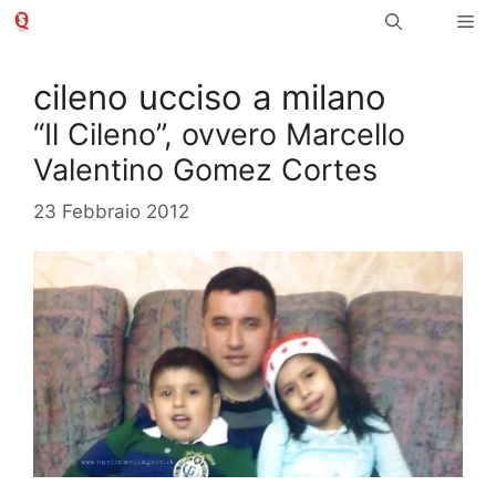
Vai
Me
al
contenuto
cileno ucciso a milano
“Il Cileno”, ovvero Marcello
Valentino Gomez Cortes
23 Febbraio 2012