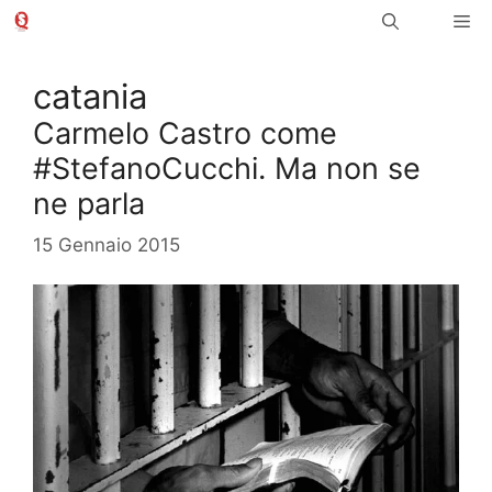
Vai
Me
al
contenuto
catania
Carmelo Castro come
#StefanoCucchi. Ma non se
ne parla
15 Gennaio 2015