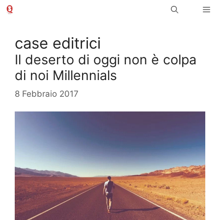
Vai
Me
al
contenuto
case editrici
Il deserto di oggi non è colpa
di noi Millennials
8 Febbraio 2017