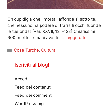
Oh cupidigia che i mortali affonde sì sotto te,
che nessuno ha podere di trarre li occhi fuor de
le tue onde! [Par. XXVII, 121–123] Chiarissimi
600, metto le mani avanti: …
Leggi tutto
Categorie
Cose Turche
,
Cultura
Iscriviti al blog!
Accedi
Feed dei contenuti
Feed dei commenti
WordPress.org