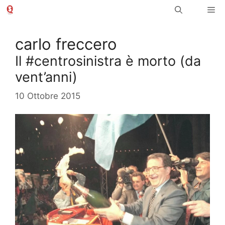
Vai
Me
al
contenuto
carlo freccero
Il #centrosinistra è morto (da
vent’anni)
10 Ottobre 2015