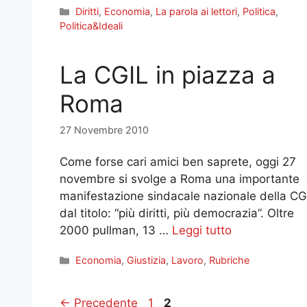
Categorie
Diritti
,
Economia
,
La parola ai lettori
,
Politica
,
Politica&Ideali
La CGIL in piazza a
Roma
27 Novembre 2010
Come forse cari amici ben saprete, oggi 27
novembre si svolge a Roma una importante
manifestazione sindacale nazionale della CG
dal titolo: “più diritti, più democrazia”. Oltre
2000 pullman, 13 …
Leggi tutto
Categorie
Economia
,
Giustizia
,
Lavoro
,
Rubriche
Pagina
Pagina
←
Precedente
1
2