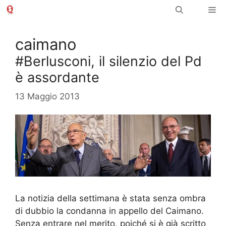
Vai
Me
al
contenuto
caimano
#Berlusconi, il silenzio del Pd
è assordante
13 Maggio 2013
La notizia della settimana è stata senza ombra
di dubbio la condanna in appello del Caimano.
Senza entrare nel merito, poiché si è già scritto