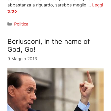
abbastanza a riguardo, sarebbe meglio …
Leggi
tutto
Categorie
Politica
Berlusconi, in the name of
God, Go!
9 Maggio 2013