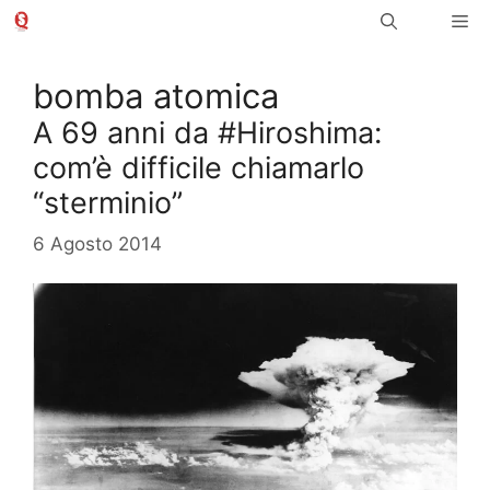
Vai
Me
al
contenuto
bomba atomica
A 69 anni da #Hiroshima:
com’è difficile chiamarlo
“sterminio”
6 Agosto 2014