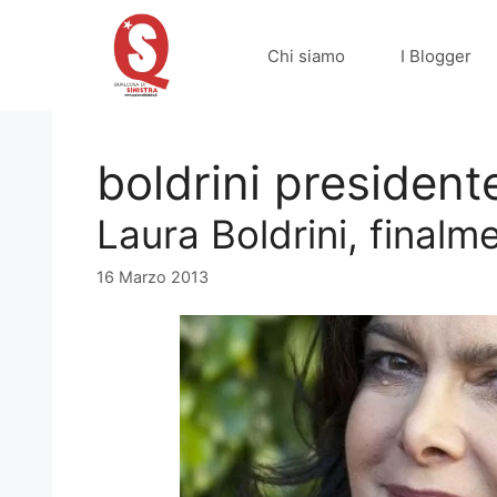
Vai
al
Chi siamo
I Blogger
contenuto
boldrini president
Laura Boldrini, finalm
16 Marzo 2013