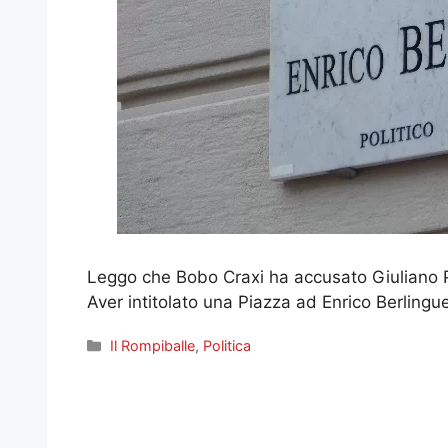
Leggo che Bobo Craxi ha accusato Giuliano 
Aver intitolato una Piazza ad Enrico Berlingue
Categorie
Il Rompiballe
,
Politica