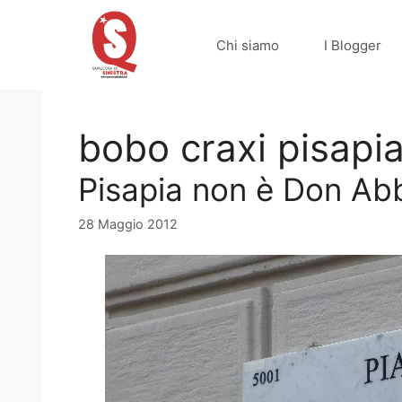
Vai
al
Chi siamo
I Blogger
contenuto
bobo craxi pisapi
Pisapia non è Don Ab
28 Maggio 2012