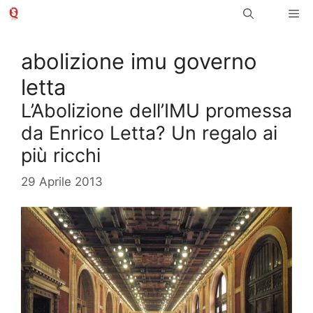
Vai
Me
al
contenuto
abolizione imu governo
letta
L’Abolizione dell’IMU promessa
da Enrico Letta? Un regalo ai
più ricchi
29 Aprile 2013