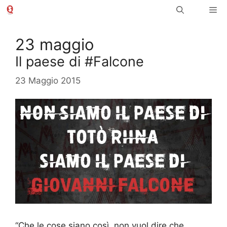
Vai
Me
al
contenuto
23 maggio
Il paese di #Falcone
23 Maggio 2015
“Che le cose siano così, non vuol dire che