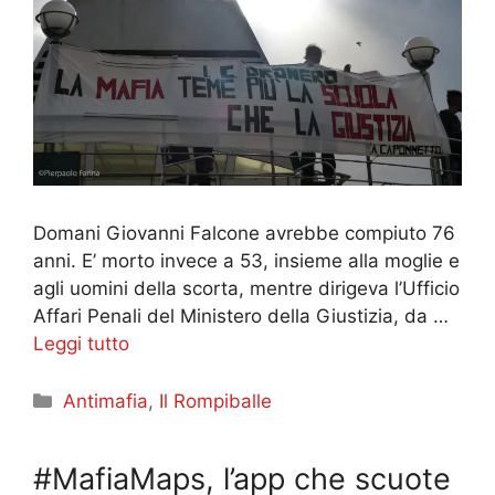
Domani Giovanni Falcone avrebbe compiuto 76
anni. E’ morto invece a 53, insieme alla moglie e
agli uomini della scorta, mentre dirigeva l’Ufficio
Affari Penali del Ministero della Giustizia, da …
Leggi tutto
Categorie
Antimafia
,
Il Rompiballe
#MafiaMaps, l’app che scuote