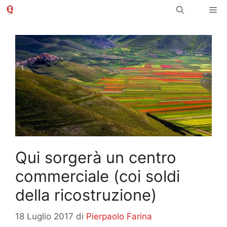
Vai
Me
al
contenuto
Qui sorgerà un centro
commerciale (coi soldi
della ricostruzione)
18 Luglio 2017
di
Pierpaolo Farina