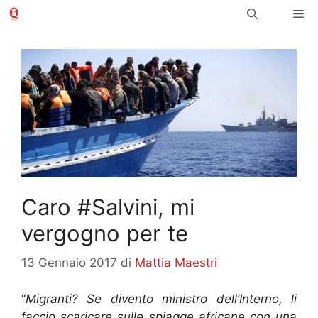
Vai
Me
al
contenuto
Caro #Salvini, mi
vergogno per te
13 Gennaio 2017
di
Mattia Maestri
“
Migranti? Se divento ministro dell’Interno, li
faccio scaricare sulle spiagge africane con una