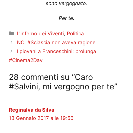
sono vergognato.
Per te.
Categorie
L'inferno dei Viventi
,
Politica
NO, #Sciascia non aveva ragione
I giovani a Franceschini: prolunga
#Cinema2Day
28 commenti su “Caro
#Salvini, mi vergogno per te”
Reginalva da Silva
13 Gennaio 2017 alle 19:56