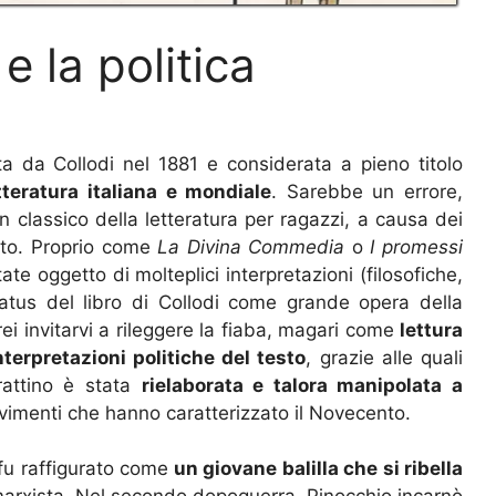
e la politica
ta da Collodi nel 1881 e considerata a pieno titolo
teratura italiana e mondiale
. Sarebbe un errore,
n classico della letteratura per ragazzi, a causa dei
testo. Proprio come
La Divina Commedia
o
I promessi
ate oggetto di molteplici interpretazioni (filosofiche,
tatus del libro di Collodi come grande opera della
rei invitarvi a rileggere la fiaba, magari come
lettura
nterpretazioni politiche del testo
, grazie alle quali
rattino è stata
rielaborata e talora manipolata a
imenti che hanno caratterizzato il Novecento.
fu raffigurato come
un giovane balilla che si ribella