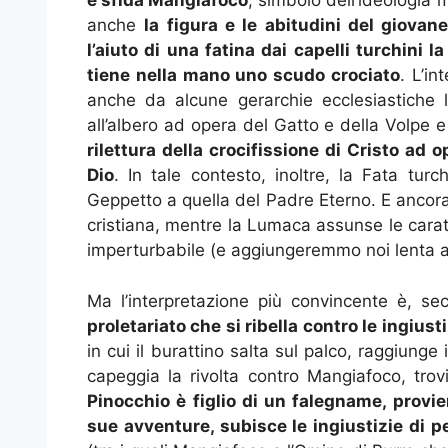
e sfida Mangiafoco
, simbolo dell’ideologia
anche
la figura e le abitudini del giov
l’aiuto di una fatina dai capelli turchini la
tiene nella mano uno scudo crociato
. L’in
anche da alcune gerarchie ecclesiastiche le
all’albero ad opera del Gatto e della Volpe 
rilettura della crocifissione di Cristo ad 
Dio
. In tale contesto, inoltre, la Fata tu
Geppetto a quella del Padre Eterno. E ancora,
cristiana, mentre la Lumaca assunse le carat
imperturbabile (e aggiungeremmo noi lenta a
Ma l’interpretazione più convincente è, s
proletariato che si ribella contro le ingius
in cui il burattino salta sul palco, raggiunge 
capeggia la rivolta contro Mangiafoco, trovi
Pinocchio è figlio di un falegname, provie
sue avventure, subisce le ingiustizie di p