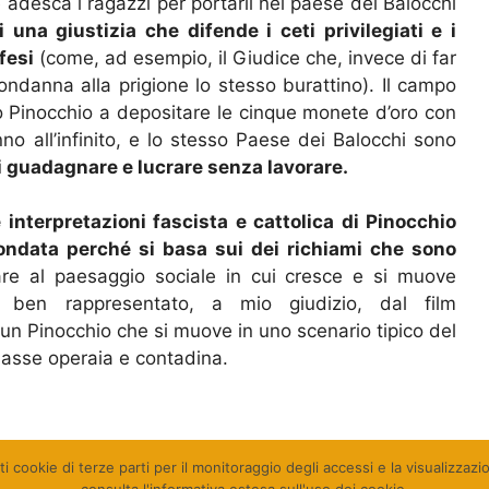
e adesca i ragazzi per portarli nel paese dei Balocchi
i una giustizia che difende i ceti privilegiati e i
ifesi
(come, ad esempio, il Giudice che, invece di far
ndanna alla prigione lo stesso burattino). Il campo
ano Pinocchio a depositare le cinque monete d’oro con
no all’infinito, e lo stesso Paese dei Balocchi sono
i guadagnare e lucrare senza lavorare.
e interpretazioni fascista e cattolica di Pinocchio
fondata perché si basa sui dei richiami che sono
re al paesaggio sociale in cui cresce e si muove
 ben rappresentato, a mio giudizio, dal film
un Pinocchio che si muove in uno scenario tipico del
classe operaia e contadina.
ti cookie di terze parti per il monitoraggio degli accessi e la visualizzaz