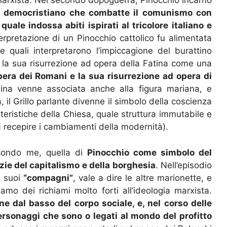
 marxista. Nel secondo dopoguerra, Pinocchio incarnò
ane democristiano che combatte il comunismo con
 quale indossa abiti ispirati al tricolore italiano e
terpretazione di un Pinocchio cattolico fu alimentata
 quali interpretarono l’impiccagione del burattino
e la sua risurrezione ad opera della Fatina come una
opera dei Romani e la sua risurrezione ad opera di
rchina venne associata anche alla figura mariana, e
 il Grillo parlante divenne il simbolo della coscienza
teristiche della Chiesa, quale struttura immutabile e
 recepire i cambiamenti della modernità).
econdo me, quella di
Pinocchio come simbolo del
tizie del capitalismo e della borghesia
. Nell’episodio
i suoi
“compagni”
, vale a dire le altre marionette, e
amo dei richiami molto forti all’ideologia marxista.
ne dal basso del corpo sociale, e, nel corso delle
ersonaggi che sono o legati al mondo del profitto