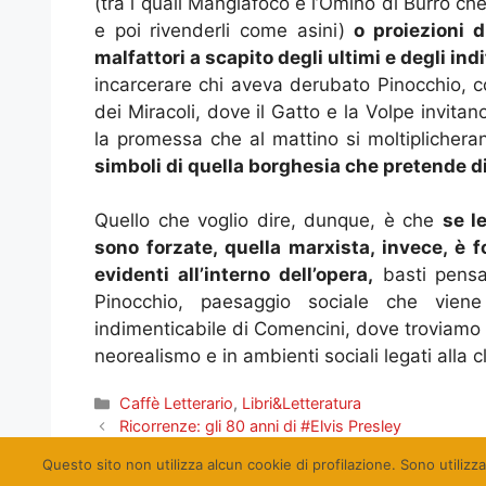
(tra i quali Mangiafoco e l’Omino di Burro ch
e poi rivenderli come asini)
o proiezioni d
malfattori a scapito degli ultimi e degli ind
incarcerare chi aveva derubato Pinocchio, co
dei Miracoli, dove il Gatto e la Volpe invit
la promessa che al mattino si moltiplicheran
simboli di quella borghesia che pretende d
Quello che voglio dire, dunque, è che
se l
sono forzate, quella marxista, invece, è 
evidenti all’interno dell’opera,
basti pensa
Pinocchio, paesaggio sociale che viene
indimenticabile di Comencini, dove troviamo 
neorealismo e in ambienti sociali legati alla 
Categorie
Caffè Letterario
,
Libri&Letteratura
Ricorrenze: gli 80 anni di #Elvis Presley
Intervista con Nessuno
Questo sito non utilizza alcun cookie di profilazione. Sono utilizza