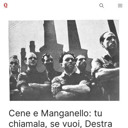
Vai
Me
al
contenuto
Cene e Manganello: tu
chiamala, se vuoi, Destra