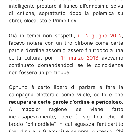
intelligente prestare il fianco all’ennesima selva
di critiche, soprattutto dopo la polemica su
ebrei, olocausto e Primo Levi.
Già in tempi non sospetti,
il 12 giugno 2012
,
facevo notare con un tiro birbone come certe
parole d’ordine assomigliassero fin troppo a una
certa cultura, poi il
1° marzo 2013
avevamo
continuato domandandoci se le coincidenze
non fossero un po’ troppe.
Ognuno è certo libero di parlare e fare la
campagna elettorale come vuole, certo è che
recuperare certe parole d’ordine è pericoloso
.
A maggior ragione se viene fatto
inconsapevolmente, perché significa che il
brodo “primordiale” in cui sguazza l’antipartito
(per dirla alla Gramsci) è sempre lo stesso. Chi