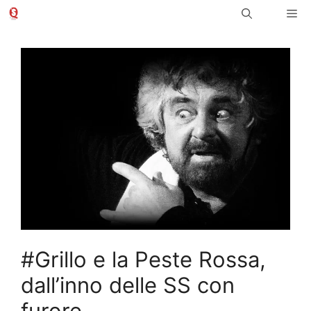
Vai
Me
al
contenuto
#Grillo e la Peste Rossa,
dall’inno delle SS con
furore