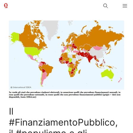
Vai
Me
al
contenuto
Il
#FinanziamentoPubblico,