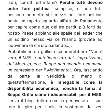
ladri, corrotti ed infami?
Perché tutti devono
poter fare politica
, semplice, e non tutti
possono permettersi i mezzi per fare politica:
basta un rapido sguardo all’attuale Parlamento
per capire come due dei tre partiti più forti del
nostro Paese abbiano alle spalle dei leader che
un soldino messo via ce l’hanno (provate ad
indovinare di chi sto parlando…).
Probabilmente i grillini risponderebbero
“Non è
vero, il M5S è autofinanziato dai simpatizzanti,
dai MeetUp, ecc, Beppe non spende nemmeno
un centesimo per il MoVimento”
. Ora, lasciando
da parte la veridicità o meno di
quest’affermazione,
è innegabile come la
disponibilità economica, nonché la fama, di
Beppe Grillo siano indispensabili per il M5S
:
senza il blog dell’ex comico genovese e i suoi
tour in giro per l’Italia in sostegno dei veri