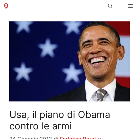
Vai
Me
al
contenuto
Usa, il piano di Obama
contro le armi
24 Gennaio 2013
di
Federica Beretta